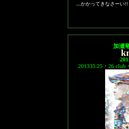
....かかってきなさーい!
加瀬竜哉
kn
201
201335.25・26