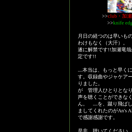
>>
club・
>>
knife
月日の経つのは早いもの
わけもなく（大汗）。
遂に解禁です!!加瀬竜哉sol
定です!!
....本当は、もっと早
す。収録曲やジャケア
りました。
が 管理人ひとりとな
声を聴くことができな
ん。 ....を、蹴り
ましてくれたのがAn's A
で感謝感謝です。
是非、聴いてください