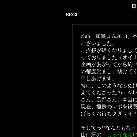
club・加瀬コム201
ございました。
ご挨拶が遅くなりまし
っておりました（オイ
企画があがってから約1
の都度励まし、助けて
申しあげます。
特に、このようなふぬけ
えてくださったAn's Al
さん、乙部さん。本当
現在、恒例のレポを鋭
ばらくお待ちクダサイ
そしてっ!!なんともな～!
山口県の「
しゅうなんF